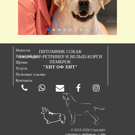
Новости
ПИТОМНИК СОБАК
Наши собаки
ЛАБРАДОР-РЕТРИВЕР И ВЕЛЬШ-КОРГИ
ПЕМБРОК
Щенки
"ХИТ ОФ ХИТ"
Услуги
Полезные ссылки
Контакты
© 2014-2026 Copyright:
сделано с любовью - Lady